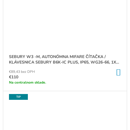
SEBURY W3 -M, AUTONÓMNA MIFARE ČÍTAČKA /
KLÁVESNICA SEBURY B6K-IC PLUS, IP65, WG26-66, 1X
RELÉ, RS232, MIFARE 13,56MHZ
DO
€89,43 bez DPH
KO
€110
Na centralnom sklade.
TIP