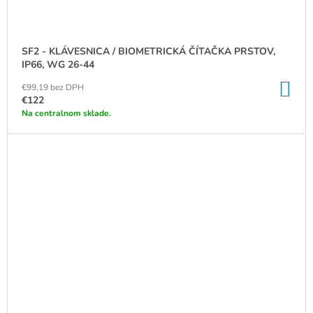
SF2 - KLÁVESNICA / BIOMETRICKÁ ČÍTAČKA PRSTOV,
IP66, WG 26-44
DO
€99,19 bez DPH
KO
€122
Na centralnom sklade.