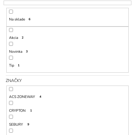
E
Á
P
J
Na sklade
6
R
S
O
Ť
D
?
Akcia
2
U
K
Novinka
3
T
Tip
1
O
HĽADAŤ
V
ZNAČKY
O
ACS ZONEWAY
4
D
P
O
CRYPTON
1
R
Ú
SEBURY
9
Č
A