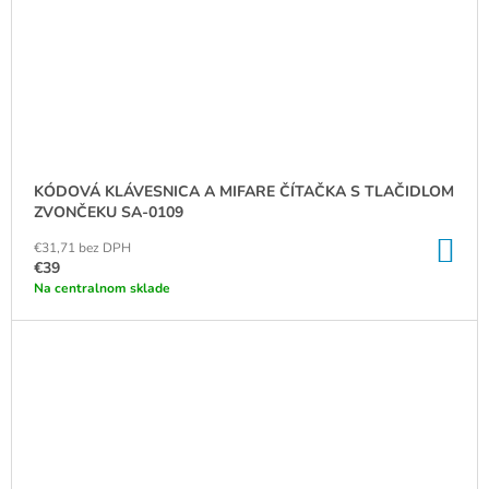
KÓDOVÁ KLÁVESNICA A MIFARE ČÍTAČKA S TLAČIDLOM
ZVONČEKU SA-0109
DO
€31,71 bez DPH
KO
€39
Na centralnom sklade