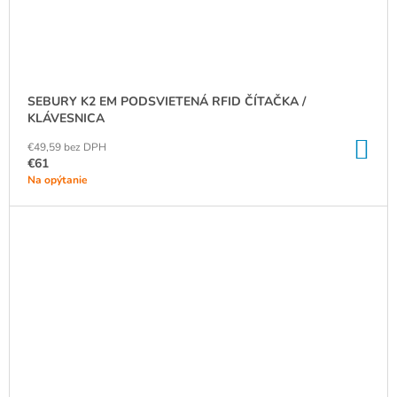
SEBURY K2 EM PODSVIETENÁ RFID ČÍTAČKA /
KLÁVESNICA
DO
€49,59 bez DPH
KO
€61
Na opýtanie