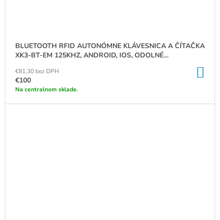
BLUETOOTH RFID AUTONÓMNE KLÁVESNICA A ČÍTAČKA
XK3-BT-EM 125KHZ, ANDROID, IOS, ODOLNÉ
PREVEDENIE, IP66, WG
DO
€81,30 bez DPH
KO
€100
Na centralnom sklade.