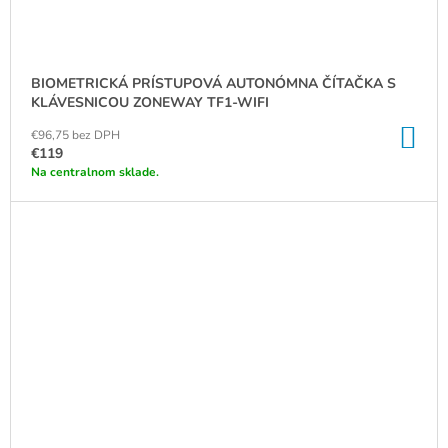
BIOMETRICKÁ PRÍSTUPOVÁ AUTONÓMNA ČÍTAČKA S
KLÁVESNICOU ZONEWAY TF1-WIFI
DO
€96,75 bez DPH
KO
€119
Na centralnom sklade.