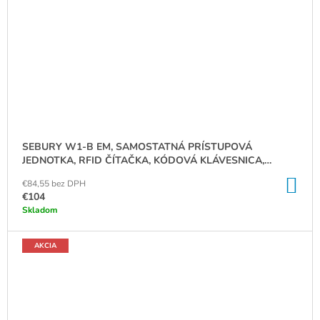
SEBURY W1-B EM, SAMOSTATNÁ PRÍSTUPOVÁ
JEDNOTKA, RFID ČÍTAČKA, KÓDOVÁ KLÁVESNICA,
WG26, IP65
DO
€84,55 bez DPH
KO
€104
Skladom
AKCIA