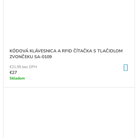
KÓDOVÁ KLÁVESNICA A RFID ČÍTAČKA S TLAČIDLOM
ZVONČEKU SA-0109
DO
€21,95 bez DPH
KO
€27
Skladom