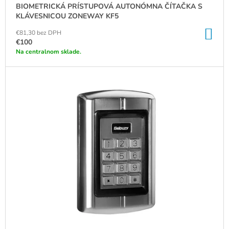
BIOMETRICKÁ PRÍSTUPOVÁ AUTONÓMNA ČÍTAČKA S
V
KLÁVESNICOU ZONEWAY KF5
DO
€81,30 bez DPH
KO
€100
Na centralnom sklade.