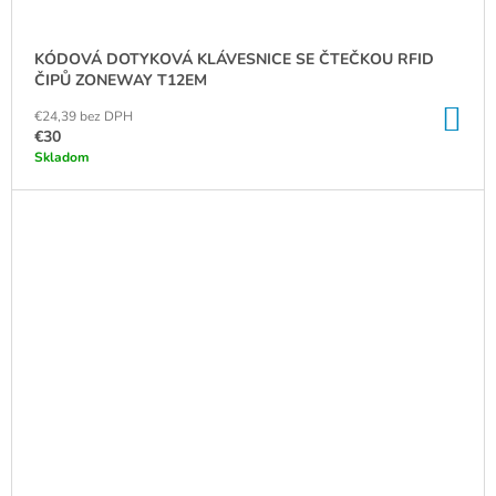
KÓDOVÁ DOTYKOVÁ KLÁVESNICE SE ČTEČKOU RFID
ČIPŮ ZONEWAY T12EM
DO
€24,39 bez DPH
KO
€30
Skladom