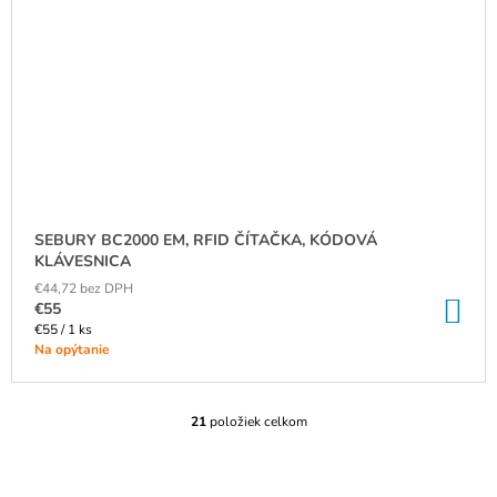
SEBURY BC2000 EM, RFID ČÍTAČKA, KÓDOVÁ
KLÁVESNICA
€44,72 bez DPH
DO
€55
KO
Jednotková
€55 / 1 ks
cena:
Na opýtanie
21
položiek celkom
O
V
L
Á