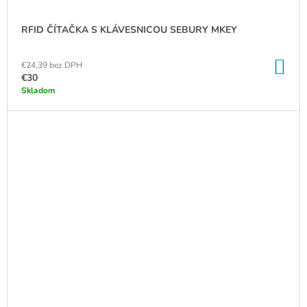
RFID ČÍTAČKA S KLÁVESNICOU SEBURY MKEY
DO
€24,39 bez DPH
KO
€30
Skladom