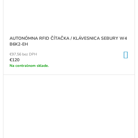
AUTONÓMNA RFID ČÍTAČKA / KLÁVESNICA SEBURY W4
B6K2-EH
DO
€97,56 bez DPH
KO
€120
Na centralnom sklade.