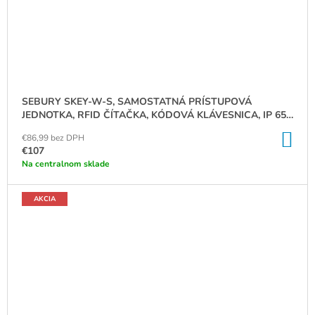
SEBURY SKEY-W-S, SAMOSTATNÁ PRÍSTUPOVÁ
JEDNOTKA, RFID ČÍTAČKA, KÓDOVÁ KLÁVESNICA, IP 65,
WG 26-37
DO
€86,99 bez DPH
KO
€107
Na centralnom sklade
AKCIA