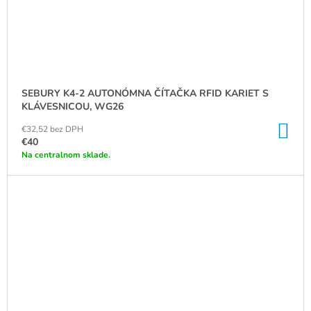
SEBURY K4-2 AUTONÓMNA ČÍTAČKA RFID KARIET S
KLÁVESNICOU, WG26
DO
€32,52 bez DPH
KO
€40
Na centralnom sklade.