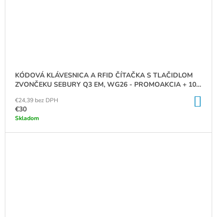
KÓDOVÁ KLÁVESNICA A RFID ČÍTAČKA S TLAČIDLOM
ZVONČEKU SEBURY Q3 EM, WG26 - PROMOAKCIA + 10
RFID ČIPOV ZADARMO
DO
€24,39 bez DPH
KO
€30
Skladom