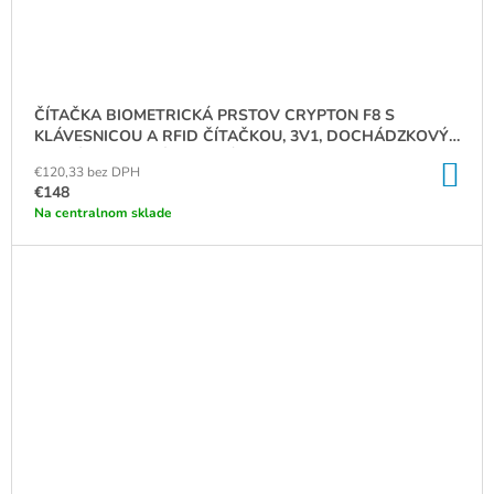
ČÍTAČKA BIOMETRICKÁ PRSTOV CRYPTON F8 S
KLÁVESNICOU A RFID ČÍTAČKOU, 3V1, DOCHÁDZKOVÝ
SYSTÉM, AUTONÓMNE KLÁVESNICA WG26, IP65
DO
€120,33 bez DPH
KO
€148
Na centralnom sklade