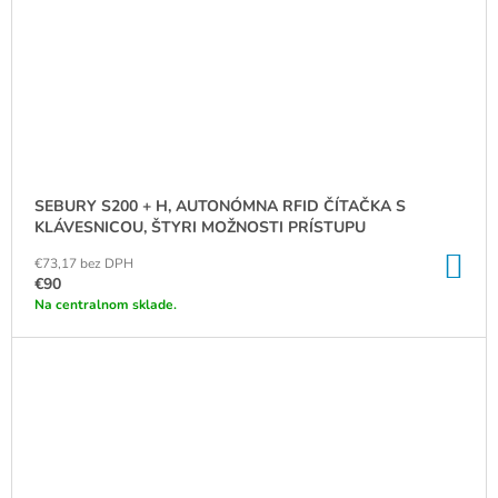
SEBURY S200 + H, AUTONÓMNA RFID ČÍTAČKA S
KLÁVESNICOU, ŠTYRI MOŽNOSTI PRÍSTUPU
DO
€73,17 bez DPH
KO
€90
Na centralnom sklade.