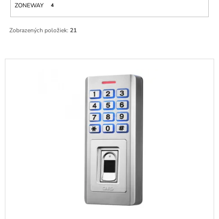
ZONEWAY
4
M
E
Zobrazených položiek:
21
RFID
PRÍVESOK
BEETLE
V
125
KHZ,
Ý
EM4102/BX,
P
MODRÝ
I
€3
S
P
R
O
D
U
K
T
O