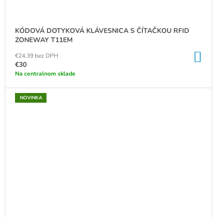
KÓDOVÁ DOTYKOVÁ KLÁVESNICA S ČÍTAČKOU RFID
ZONEWAY T11EM
DO
€24,39 bez DPH
KO
€30
Na centralnom sklade
NOVINKA