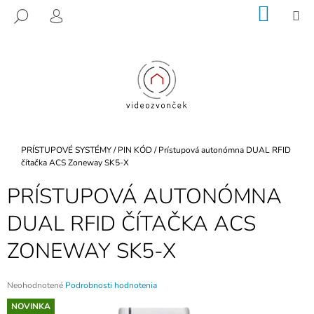
K
Prejsť
NÁKU
M
HĽADAŤ
na
KOŠÍK
O
PRIHLÁSENIE
SPÄŤ
SPÄŤ
obsah
Š
Í
Č
K
O
P
O
T
Domov
PRÍSTUPOVÉ SYSTÉMY
/
PIN KÓD
/
Prístupová autonómna DUAL RFID
R
čítačka ACS Zoneway SK5-X
E
PRÍSTUPOVÁ AUTONÓMNA
B
DUAL RFID ČÍTAČKA ACS
U
J
ZONEWAY SK5-X
E
T
Priemerné
Neohodnotené
Podrobnosti hodnotenia
E
hodnotenie
NOVINKA
N
produktu