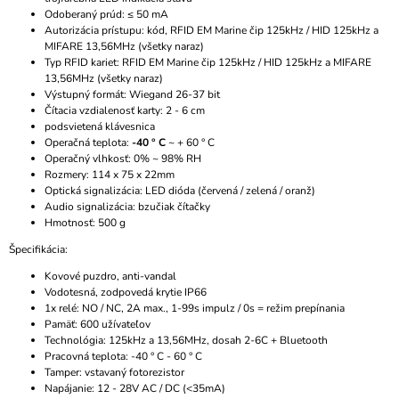
Odoberaný prúd: ≤ 50 mA
Autorizácia prístupu: kód, RFID EM Marine čip 125kHz / HID 125kHz a
MIFARE 13,56MHz (všetky naraz)
Typ RFID kariet: RFID EM Marine čip 125kHz / HID 125kHz a MIFARE
13,56MHz (všetky naraz)
Výstupný formát: Wiegand 26-37 bit
Čítacia vzdialenosť karty: 2 - 6 cm
podsvietená klávesnica
Operačná teplota:
-40 ° C
~ + 60 ° C
Operačný vlhkosť: 0% ~ 98% RH
Rozmery: 114 x 75 x 22mm
Optická signalizácia: LED dióda (červená / zelená / oranž)
Audio signalizácia: bzučiak čítačky
Hmotnosť: 500 g
Špecifikácia:
Kovové puzdro, anti-vandal
Vodotesná, zodpovedá krytie IP66
1x relé: NO / NC, 2A max., 1-99s impulz / 0s = režim prepínania
Pamäť: 600 užívateľov
Technológia: 125kHz a 13,56MHz, dosah 2-6C + Bluetooth
Pracovná teplota: -40 ° C - 60 ° C
Tamper: vstavaný fotorezistor
Napájanie: 12 - 28V AC / DC (<35mA)