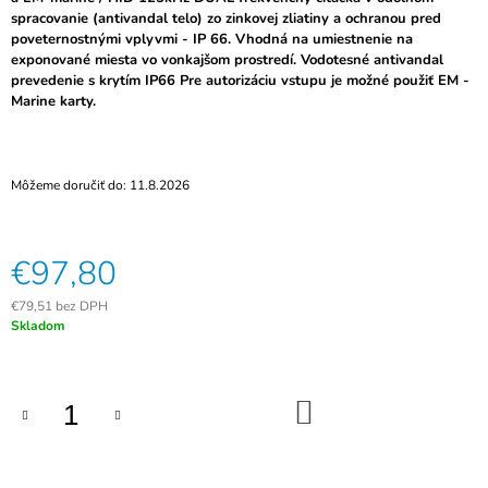
M
spracovanie (antivandal telo) zo zinkovej zliatiny a ochranou pred
E
poveternostnými vplyvmi - IP 66. Vhodná na umiestnenie na
exponované miesta vo vonkajšom prostredí.
Vodotesné antivandal
prevedenie s krytím IP66 Pre autorizáciu vstupu je možné použiť EM -
BIOMETRICKÁ
Marine karty.
PRÍSTUPOVÁ
AUTONÓMNA
ČÍTAČKA
S
KLÁVESNICOU
Môžeme doručiť do:
11.8.2026
ZONEWAY
TF1-
WIFI
€97,80
€119
€79,51 bez DPH
Jednotková
Skladom
cena:
DO
KOŠÍKA