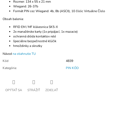
Rozmer: 134 x 55 x 21 mm
Wiegand: 26-37b
Formát PIN cez Wiegand: 4b, 8b (ASCII), 10 číslic Virtuálne Číslo
Obsah balenia:
RFID EM / MF klávesnica SK5-X
2x manažérske karty (1x pripájací, 1x mazacie)
ochranná dióda kontaktov relé
špeciálne bezpečnostné kľúčik
hmoždinky a skrutky
Návod
na stiahnutie TU
Kód
4839
Kategória
:
PIN KÓD
OPÝTAŤ SA
STRÁŽIŤ
ZDIEĽAŤ