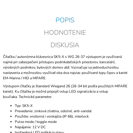
POPIS
HODNOTENIE
DISKUSIA
Čítačka / autonómna klávesnica SK5-X s WG 26-37 výstupom je využívaná
najmä pri zabezpečení prístupov podnikateľských priestorov, kancelárií,
výrobných podnikov, bytových domov atď. Vyznačuje sa jednoduchosťou
nastavenia a možnosťou využívať oba dva najviac používané typy čipov a kariet
EM-Marine / HID a MIFARE.
Výstupom čítačky je štandard Wiegand 26 (26-34 bit podľa použitých MIFARE
kariet).
Ku čítačke je možné pripojiť vstup LED signalizácia a vstup
bzučiaka.
Technické parametre:
Typ: SK5-X
Prevedenie: zinková zliatina, odolné, anti-vandal
Použitie: vnútorná i vonkajšia (IP 66), interlock
Pulse mode / toggle mode
Napájanie: 12 V DC
trojfarebná LED indikácia stavu