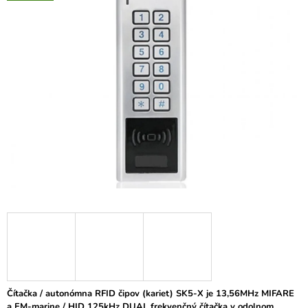
je
Á
0,0
J
z
5
S
hviezdičiek.
Ť
?
HĽADAŤ
O
D
P
O
R
Ú
Č
Čítačka / autonómna RFID čipov (kariet) SK5-X je 13,56MHz MIFARE
A
a EM-marine / HID 125kHz DUAL frekvenčný čítačka v odolnom