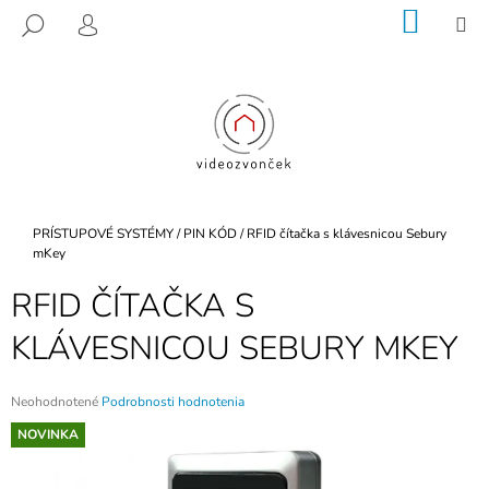
K
Prejsť
NÁKU
M
HĽADAŤ
na
KOŠÍK
O
PRIHLÁSENIE
SPÄŤ
SPÄŤ
obsah
Š
Í
Č
K
O
P
O
T
Domov
PRÍSTUPOVÉ SYSTÉMY
/
PIN KÓD
/
RFID čítačka s klávesnicou Sebury
R
mKey
E
RFID ČÍTAČKA S
B
KLÁVESNICOU SEBURY MKEY
U
J
E
Priemerné
Neohodnotené
Podrobnosti hodnotenia
hodnotenie
T
NOVINKA
produktu
E
je
0,0
N