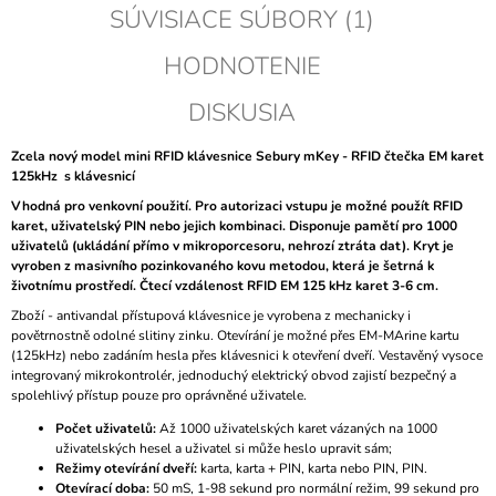
SÚVISIACE SÚBORY (1)
HODNOTENIE
DISKUSIA
Zcela nový model mini RFID klávesnice Sebury mKey - RFID čtečka EM karet
125kHz s klávesnicí
Vhodná pro venkovní použití. Pro autorizaci vstupu je možné použít RFID
karet, uživatelský PIN nebo jejich kombinaci.
Disponuje pamětí pro 1000
uživatelů (ukládání přímo v mikroporcesoru, nehrozí ztráta dat).
Kryt je
vyroben z masivního pozinkovaného kovu metodou, která je šetrná k
životnímu prostředí. Čtecí vzdálenost RFID EM 125 kHz karet 3-6 cm.
Zboží - antivandal přístupová klávesnice je vyrobena z mechanicky i
povětrnostně odolné slitiny zinku. Otevírání je možné přes EM-MArine kartu
(125kHz) nebo zadáním hesla přes klávesnici k otevření dveří. Vestavěný vysoce
integrovaný mikrokontrolér, jednoduchý elektrický obvod zajistí bezpečný a
spolehlivý přístup pouze pro oprávněné uživatele.
Počet uživatelů:
Až 1000 uživatelských karet vázaných na 1000
uživatelských hesel a uživatel si může heslo upravit sám;
Režimy otevírání dveří:
karta, karta + PIN, karta nebo PIN, PIN.
Otevírací doba:
50 mS, 1-98 sekund pro normální režim, 99 sekund pro