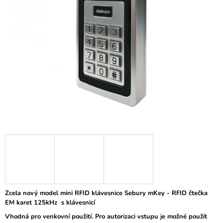
z
Á
5
J
hviezdičiek.
S
Ť
?
HĽADAŤ
O
D
P
O
R
Zcela nový model mini RFID klávesnice Sebury mKey - RFID čtečka
Ú
EM karet 125kHz s klávesnicí
Č
Vhodná pro venkovní použití. Pro autorizaci vstupu je možné použít
A