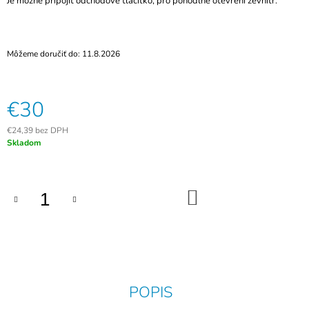
Je možné připojit odchodové tlačítko, pro pohodlné otevření zevnitř.
Môžeme doručiť do:
11.8.2026
€30
€24,39 bez DPH
Jednotková
Skladom
cena:
DO
KOŠÍKA
POPIS