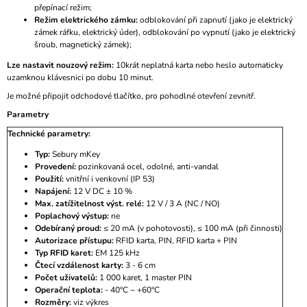
přepínací režim;
Režim elektrického zámku:
odblokování při zapnutí (jako je elektrický
zámek ráfku, elektrický úder), odblokování po vypnutí (jako je elektrický
šroub, magnetický zámek);
Lze nastavit nouzový režim:
10krát neplatná karta nebo heslo automaticky
uzamknou klávesnici po dobu 10 minut.
Je možné připojit odchodové tlačítko, pro pohodlné otevření zevnitř.
Parametry
Technické parametry:
Typ:
Sebury mKey
Provedení:
pozinkovaná ocel, odolné, anti-vandal
Použití:
vnitřní i venkovní (IP 53)
Napájení:
12 V DC ± 10 %
Max. zatížitelnost výst. relé:
12 V / 3 A (NC / NO)
Poplachový výstup:
ne
Odebíraný proud:
≤ 20 mA (v pohotovosti), ≤ 100 mA (při činnosti)
Autorizace přístupu:
RFID karta, PIN, RFID karta + PIN
Typ RFID karet:
EM 125 kHz
Čtecí vzdálenost karty:
3 - 6 cm
Počet uživatelů:
1 000 karet, 1 master PIN
Operační teplota:
- 40°C ~ +60°C
Rozměry:
viz výkres