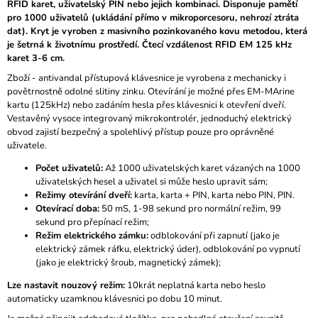
RFID karet, uživatelský PIN nebo jejich kombinaci.
Disponuje pamětí
M
pro 1000 uživatelů (ukládání přímo v mikroporcesoru, nehrozí ztráta
E
dat).
Kryt je vyroben z masivního pozinkovaného kovu metodou, která
je šetrná k životnímu prostředí. Čtecí vzdálenost RFID EM 125 kHz
KAPACITNÁ
karet 3-6 cm.
BIOMETRICKÁ
Zboží - antivandal přístupová klávesnice je vyrobena z mechanicky i
PRÍSTUPOVÁ
povětrnostně odolné slitiny zinku. Otevírání je možné přes EM-MArine
AUTONÓMNA
ČÍTAČKA
kartu (125kHz) nebo zadáním hesla přes klávesnici k otevření dveří.
F6-
Vestavěný vysoce integrovaný mikrokontrolér, jednoduchý elektrický
W,
obvod zajistí bezpečný a spolehlivý přístup pouze pro oprávněné
WG26,
uživatele.
IP68,
EM
Počet uživatelů:
Až 1000 uživatelských karet vázaných na 1000
125KHZ
uživatelských hesel a uživatel si může heslo upravit sám;
€113
Režimy otevírání dveří:
karta, karta + PIN, karta nebo PIN, PIN.
Otevírací doba:
50 mS, 1-98 sekund pro normální režim, 99
sekund pro přepínací režim;
Režim elektrického zámku:
odblokování při zapnutí (jako je
elektrický zámek ráfku, elektrický úder), odblokování po vypnutí
(jako je elektrický šroub, magnetický zámek);
Lze nastavit nouzový režim:
10krát neplatná karta nebo heslo
automaticky uzamknou klávesnici po dobu 10 minut.