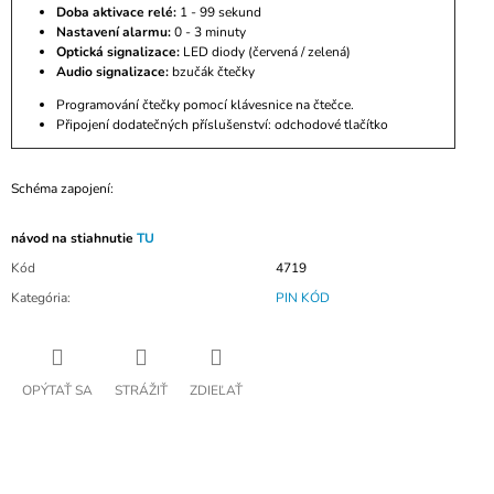
Doba aktivace relé:
1 - 99 sekund
Nastavení alarmu:
0 - 3 minuty
Optická signalizace:
LED diody (červená / zelená)
Audio signalizace:
bzučák čtečky
Programování čtečky pomocí klávesnice na čtečce.
Připojení dodatečných příslušenství: odchodové tlačítko
Schéma zapojení:
návod na stiahnutie
TU
Kód
4719
Kategória
:
PIN KÓD
OPÝTAŤ SA
STRÁŽIŤ
ZDIEĽAŤ