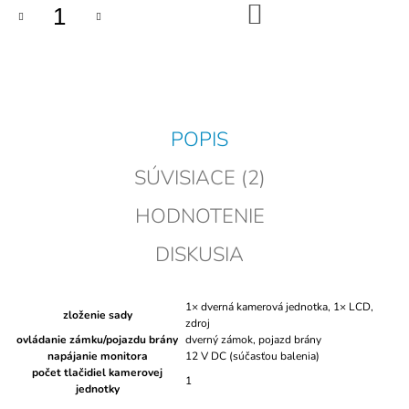
DO
KOŠÍKA
POPIS
SÚVISIACE (2)
HODNOTENIE
DISKUSIA
1× dverná kamerová jednotka, 1× LCD,
zloženie sady
zdroj
ovládanie zámku/pojazdu brány
dverný zámok, pojazd brány
napájanie monitora
12 V DC (súčasťou balenia)
počet tlačidiel kamerovej
1
jednotky