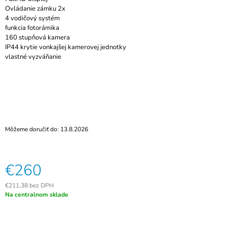
M
Ovládanie zámku 2x
E
4 vodičový systém
funkcia fotorámika
160 stupňová kamera
RFID
IP44 krytie vonkajšej kamerovej jednotky
PRÍVESOK
vlastné vyzváňanie
BEETLE
125
KHZ,
EM4102/BX,
MODRÝ
€3
Môžeme doručiť do:
13.8.2026
€260
€211,38 bez DPH
Jednotková
Na centralnom sklade
cena: