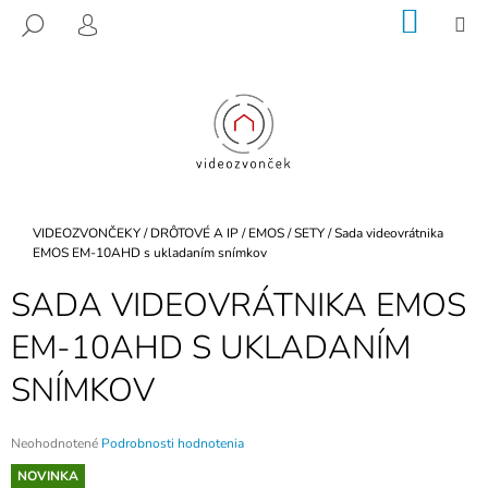
K
Prejsť
NÁKU
M
HĽADAŤ
na
KOŠÍK
O
PRIHLÁSENIE
SPÄŤ
SPÄŤ
obsah
Š
Í
Č
K
O
P
O
T
Domov
VIDEOZVONČEKY
/
DRÔTOVÉ A IP
/
EMOS
/
SETY
/
Sada videovrátnika
R
EMOS EM-10AHD s ukladaním snímkov
E
SADA VIDEOVRÁTNIKA EMOS
B
EM-10AHD S UKLADANÍM
U
J
SNÍMKOV
E
T
Priemerné
Neohodnotené
Podrobnosti hodnotenia
E
hodnotenie
NOVINKA
N
produktu