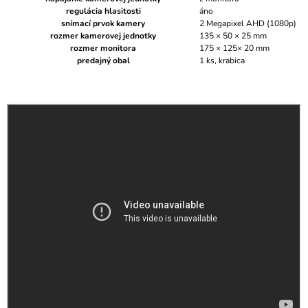
regulácia hlasitosti
áno
snímací prvok kamery
2 Megapixel AHD (1080p)
rozmer kamerovej jednotky
135 × 50 × 25 mm
rozmer monitora
175 × 125× 20 mm
predajný obal
1 ks, krabica