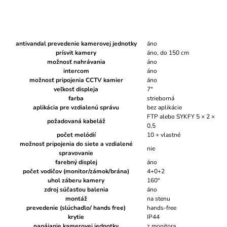
antivandal prevedenie kamerovej jednotky
áno
prísvit kamery
áno, do 150 cm
možnosť nahrávania
áno
intercom
áno
možnosť pripojenia CCTV kamier
áno
veľkosť displeja
7"
farba
strieborná
aplikácia pre vzdialenú správu
bez aplikácie
FTP alebo SYKFY 5 × 2 ×
požadovaná kabeláž
0,5
počet melódií
10 + vlastné
možnosť pripojenia do siete a vzdialené
nie
spravovanie
farebný displej
áno
počet vodičov (monitor/zámok/brána)
4+0+2
uhol záberu kamery
160°
zdroj súčasťou balenia
áno
montáž
na stenu
prevedenie (slúchadlo/ hands free)
hands-free
krytie
IP44
napájanie kamerovej jednotky
z monitora