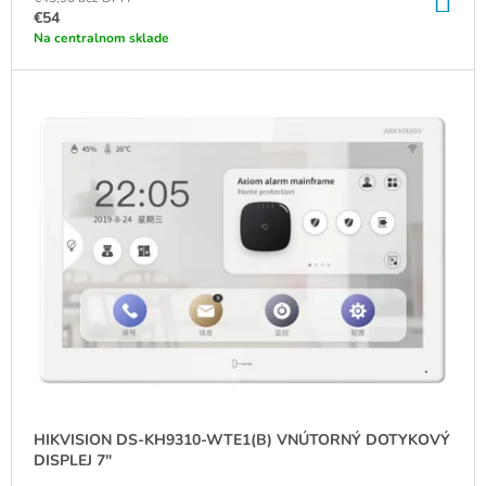
DO
KO
€54
Na centralnom sklade
HIKVISION DS-KH9310-WTE1(B) VNÚTORNÝ DOTYKOVÝ
DISPLEJ 7"