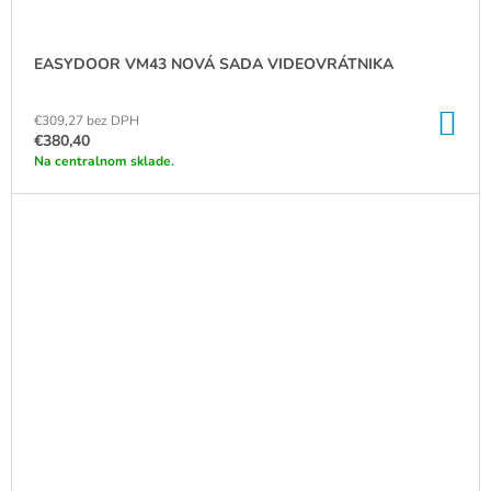
EASYDOOR VM43 NOVÁ SADA VIDEOVRÁTNIKA
DO
€309,27 bez DPH
KO
€380,40
Na centralnom sklade.