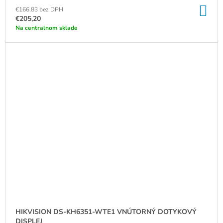
DO
€166,83 bez DPH
KO
€205,20
Na centralnom sklade
HIKVISION DS-KH6351-WTE1 VNÚTORNÝ DOTYKOVÝ
DISPLEJ