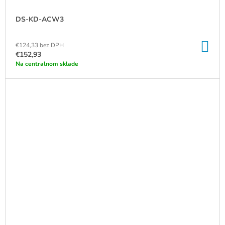
DS-KD-ACW3
DO
€124,33 bez DPH
KO
€152,93
Na centralnom sklade