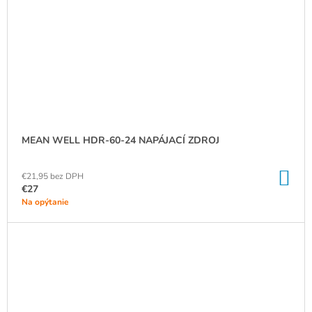
MEAN WELL HDR-60-24 NAPÁJACÍ ZDROJ
DO
€21,95 bez DPH
KO
€27
Na opýtanie