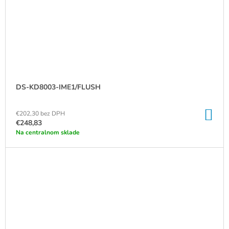
DS-KD8003-IME1/FLUSH
DO
€202,30 bez DPH
KO
€248,83
Na centralnom sklade