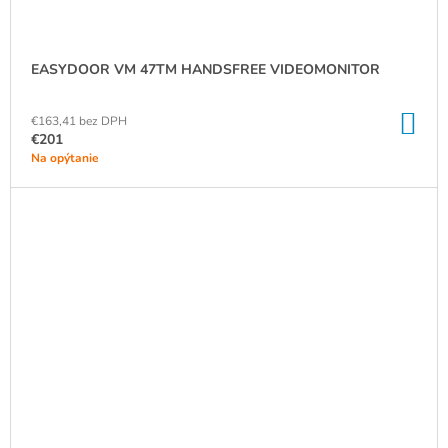
EASYDOOR VM 47TM HANDSFREE VIDEOMONITOR
DO
€163,41 bez DPH
KO
€201
Na opýtanie