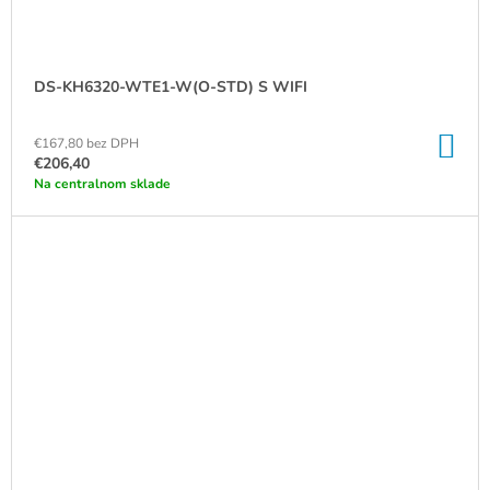
DS-KH6320-WTE1-W(O-STD) S WIFI
DO
€167,80 bez DPH
KO
€206,40
Na centralnom sklade