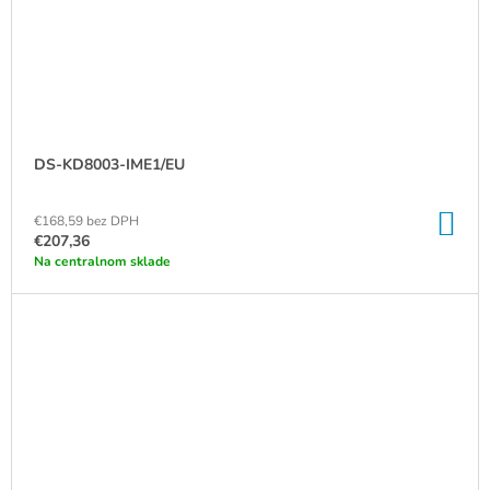
DS-KD8003-IME1/EU
DO
€168,59 bez DPH
KO
€207,36
Na centralnom sklade