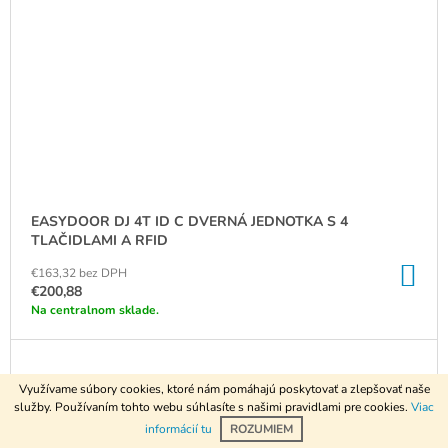
EASYDOOR DJ 4T ID C DVERNÁ JEDNOTKA S 4
TLAČIDLAMI A RFID
DO
€163,32 bez DPH
KO
€200,88
Na centralnom sklade.
Využívame súbory cookies, ktoré nám pomáhajú poskytovať a zlepšovať naše
služby. Používaním tohto webu súhlasíte s našimi pravidlami pre cookies.
Viac
informácií tu
ROZUMIEM