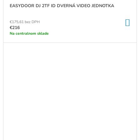
EASYDOOR DJ 2TF ID DVERNÁ VIDEO JEDNOTKA
DO
€175,61 bez DPH
KO
€216
Na centralnom sklade