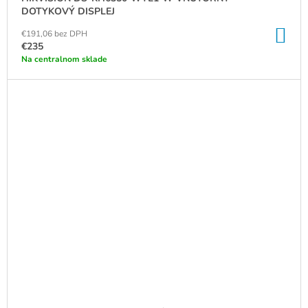
DOTYKOVÝ DISPLEJ
DO
€191,06 bez DPH
KO
€235
Na centralnom sklade