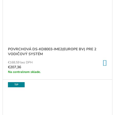
POVRCHOVÁ DS-KD8003-IME2(EUROPE BV) PRE 2
VODIČOVÝ SYSTÉM
DO
€168,59 bez DPH
KO
€207,36
Na centralnom sklade.
TIP