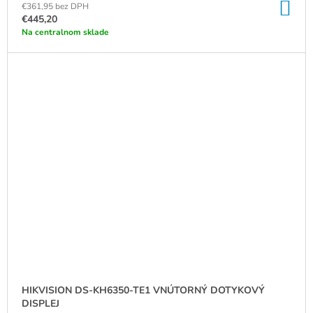
DO
€361,95 bez DPH
KO
€445,20
Na centralnom sklade
HIKVISION DS-KH6350-TE1 VNÚTORNÝ DOTYKOVÝ
DISPLEJ