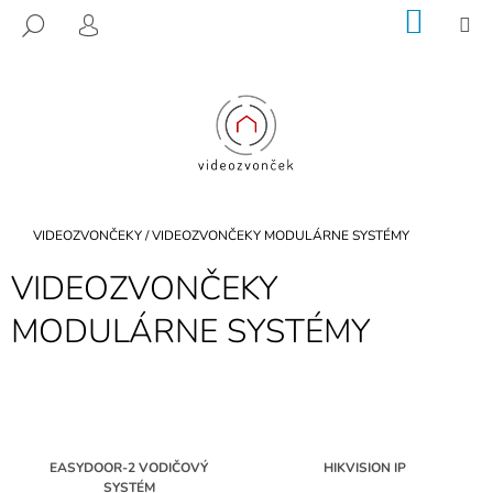
K
Prejsť
NÁKU
M
HĽADAŤ
na
KOŠÍK
O
PRIHLÁSENIE
SPÄŤ
SPÄŤ
obsah
Š
Í
Č
K
O
P
O
T
Domov
VIDEOZVONČEKY
/
VIDEOZVONČEKY MODULÁRNE SYSTÉMY
R
VIDEOZVONČEKY
E
B
MODULÁRNE SYSTÉMY
U
J
E
T
E
EASYDOOR-2 VODIČOVÝ
HIKVISION IP
N
SYSTÉM