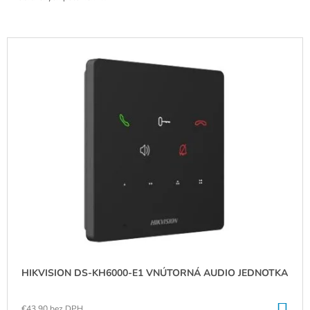
V
Ý
P
I
S
P
R
O
D
U
K
T
O
HIKVISION DS-KH6000-E1 VNÚTORNÁ AUDIO JEDNOTKA
V
€43,90 bez DPH