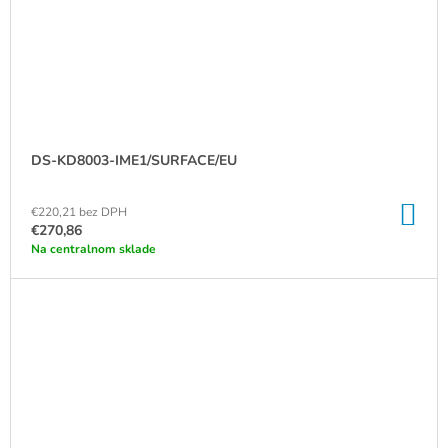
DS-KD8003-IME1/SURFACE/EU
DO
€220,21 bez DPH
KO
€270,86
Na centralnom sklade