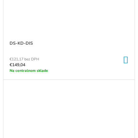
DS-KD-DIS
DO
€121,17 bez DPH
KO
€149,04
Na centralnom sklade