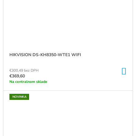
HIKVISION DS-KH8350-WTE1 WIFI
DO
€300,49 bez DPH
KO
€369,60
Na centralnom sklade
NOVINKA