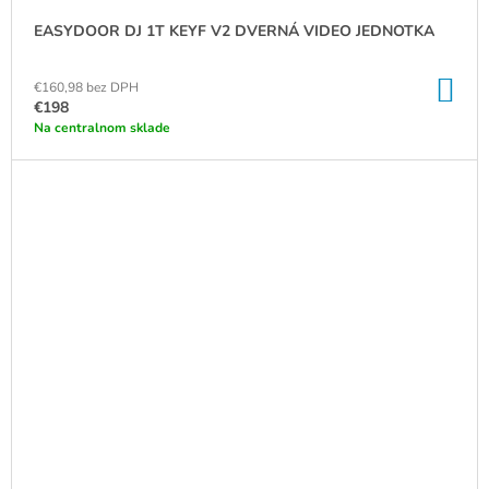
EASYDOOR DJ 1T KEYF V2 DVERNÁ VIDEO JEDNOTKA
DO
€160,98 bez DPH
KO
€198
Na centralnom sklade