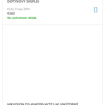
DOTYKOVÝ DISPLEJ
DO
€131,71 bez DPH
KO
€162
Na centralnom sklade
HIKVISION DS-KH6350-WTE1-W VNÚTORNÝ