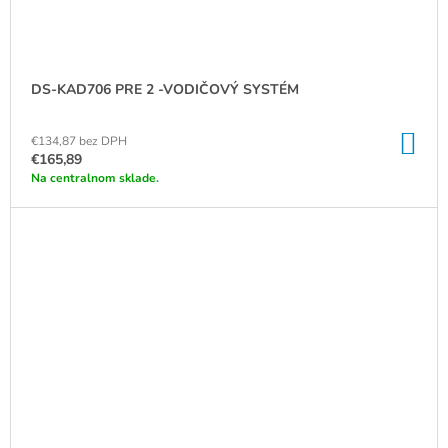
DS-KAD706 PRE 2 -VODIČOVÝ SYSTÉM
DO
€134,87 bez DPH
KO
€165,89
Na centralnom sklade.