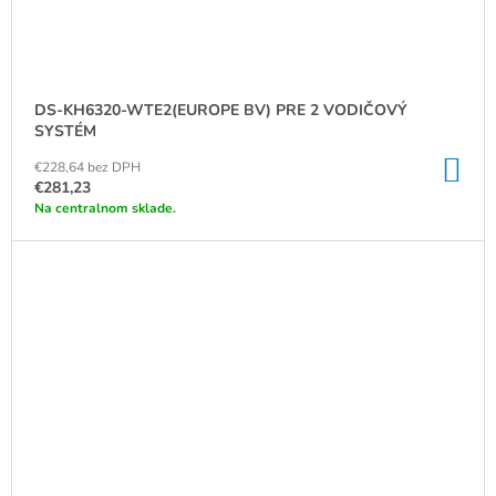
DS-KH6320-WTE2(EUROPE BV) PRE 2 VODIČOVÝ
SYSTÉM
DO
€228,64 bez DPH
KO
€281,23
Na centralnom sklade.