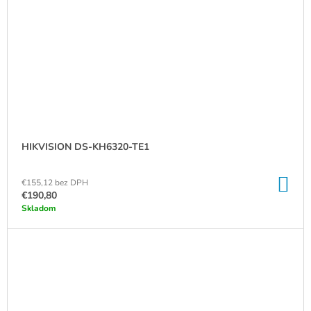
HIKVISION DS-KH6320-TE1
DO
€155,12 bez DPH
KO
€190,80
Skladom