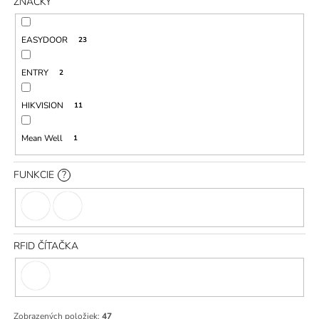
ZNAČKY
M
E
EASYDOOR
23
IMOU
IP
ENTRY
2
KAMERA
CRUISER
4MP
HIKVISION
11
IPC-
S42FP-
Mean Well
1
IMOU
€105
FUNKCIE
?
RFID ČÍTAČKA
Zobrazených položiek:
47