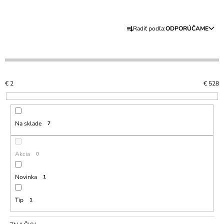
Á
R
J
Radiť podľa:
ODPORÚČAME
A
S
D
Ť
E
?
N
€
2
€
528
I
E
P
HĽADAŤ
Na sklade
7
R
O
D
Akcia
0
O
U
D
P
K
Novinka
1
O
T
R
Tip
1
Ú
O
Č
V
A