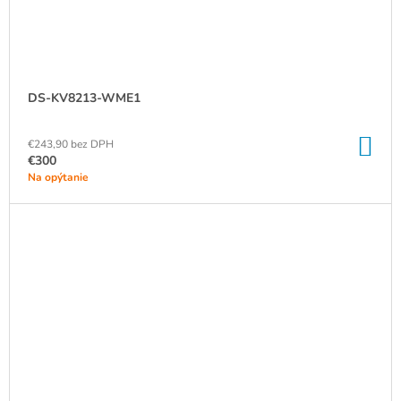
DS-KV8213-WME1
DO
€243,90 bez DPH
KO
€300
Na opýtanie