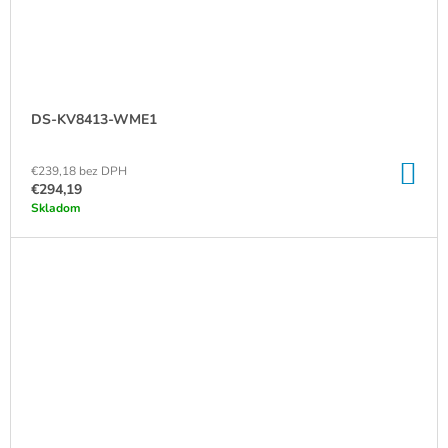
DS-KV8413-WME1
DO
€239,18 bez DPH
KO
€294,19
Skladom