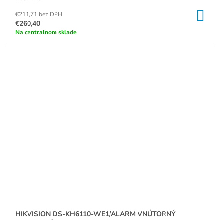
DO
€211,71 bez DPH
KO
€260,40
Na centralnom sklade
HIKVISION DS-KH6110-WE1/ALARM VNÚTORNÝ