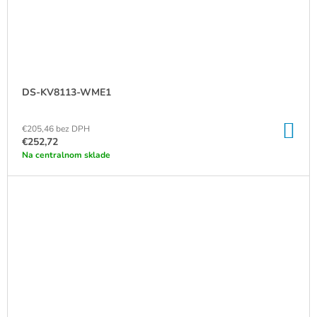
DS-KV8113-WME1
DO
€205,46 bez DPH
KO
€252,72
Na centralnom sklade