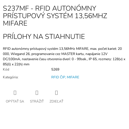
S237MF - RFID AUTONÓMNY
PRÍSTUPOVÝ SYSTÉM 13,56MHZ
MIFARE
PRÍLOHY NA STIAHNUTIE
RFID autonómny prístupový systém 13,56MHz MIFARE, max. počet kariet: 20
000, Wiegand 26, programovanie cez MASTER kartu, napájanie 12V
DC/100mA, nastavenie času otvorenia dverí: 0 - 99sek., IP 65, rozmery: 128(v) x
85(š) x 22(h) mm
Kód
5269
Kategória
:
RFID ČIP, MIFARE
OPÝTAŤ SA
STRÁŽIŤ
ZDIEĽAŤ