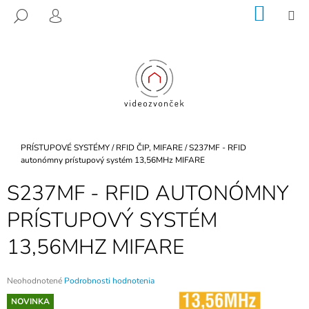
K
Prejsť
NÁKU
M
HĽADAŤ
na
KOŠÍK
O
PRIHLÁSENIE
SPÄŤ
SPÄŤ
obsah
Š
Í
Č
K
O
P
O
T
Domov
PRÍSTUPOVÉ SYSTÉMY
/
RFID ČIP, MIFARE
/
S237MF - RFID
R
autonómny prístupový systém 13,56MHz MIFARE
E
S237MF - RFID AUTONÓMNY
B
PRÍSTUPOVÝ SYSTÉM
U
J
13,56MHZ MIFARE
E
T
Priemerné
Neohodnotené
Podrobnosti hodnotenia
E
hodnotenie
NOVINKA
N
produktu