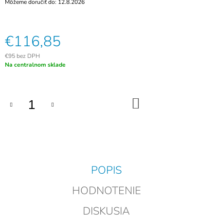
Môžeme doručiť do:
12.8.2026
M
E
€116,85
EZVIZ
HP7
2K
€95 bez DPH
-
Jednotková
Na centralnom sklade
INTELIGENTNÝ
cena:
DOMÁCI
VIDEOTELEFÓN
S
DO
WI-
KOŠÍKA
FI
€289
POPIS
HODNOTENIE
DISKUSIA