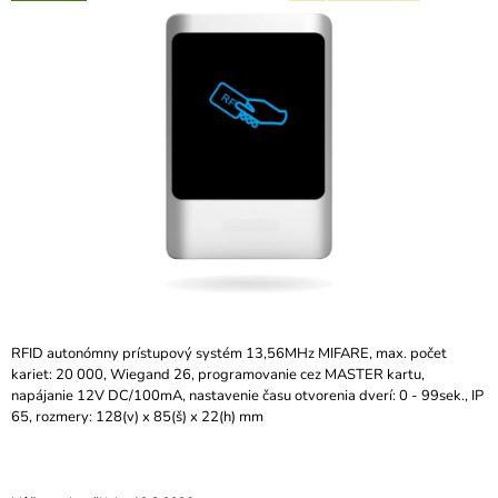
je
Á
0,0
J
z
5
S
hviezdičiek.
Ť
?
HĽADAŤ
O
RFID autonómny prístupový systém 13,56MHz MIFARE, max. počet
D
kariet: 20 000, Wiegand 26, programovanie cez MASTER kartu,
P
napájanie 12V DC/100mA, nastavenie času otvorenia dverí: 0 - 99sek., IP
O
65, rozmery: 128(v) x 85(š) x 22(h) mm
R
Ú
Č
A