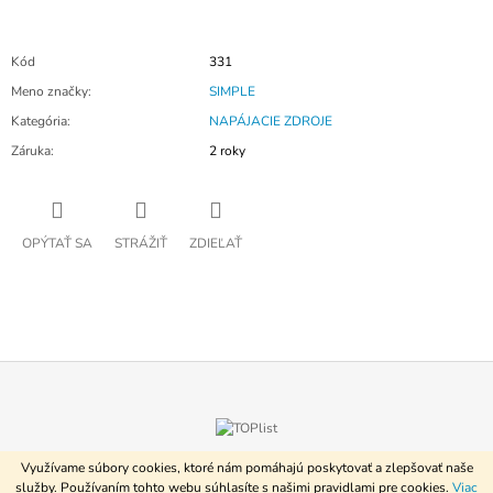
Kód
331
Meno značky
:
SIMPLE
Kategória
:
NAPÁJACIE ZDROJE
Záruka
:
2 roky
OPÝTAŤ SA
STRÁŽIŤ
ZDIEĽAŤ
Z
Á
Vytvoril Shoptet
© 2026 www.videozvoncek.sk. Všetky práva
P
Využívame súbory cookies, ktoré nám pomáhajú poskytovať a zlepšovať naše
vyhradené.
služby. Používaním tohto webu súhlasíte s našimi pravidlami pre cookies.
Viac