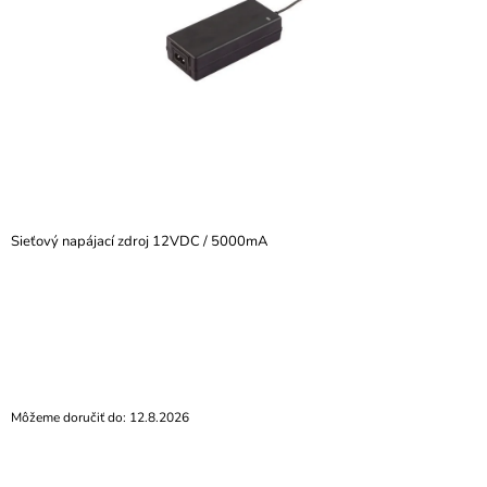
Á
J
S
Ť
?
Sieťový napájací zdroj 12VDC / 5000mA
HĽADAŤ
O
D
P
O
Môžeme doručiť do:
12.8.2026
R
Ú
Č
A