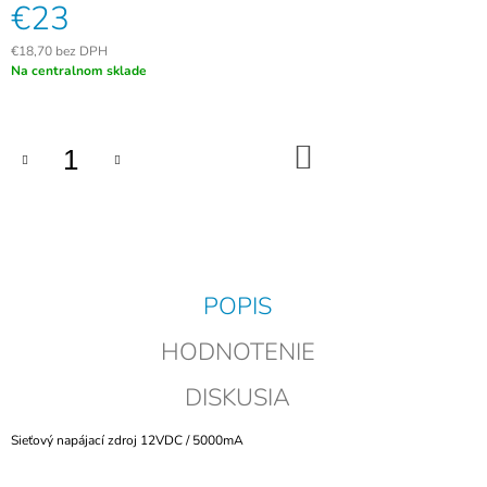
€23
M
E
€18,70 bez DPH
Jednotková
Na centralnom sklade
EZVIZ
cena:
HP7
2K
-
DO
INTELIGENTNÝ
KOŠÍKA
DOMÁCI
VIDEOTELEFÓN
S
WI-
FI
€289
POPIS
HODNOTENIE
DISKUSIA
Sieťový napájací zdroj 12VDC / 5000mA