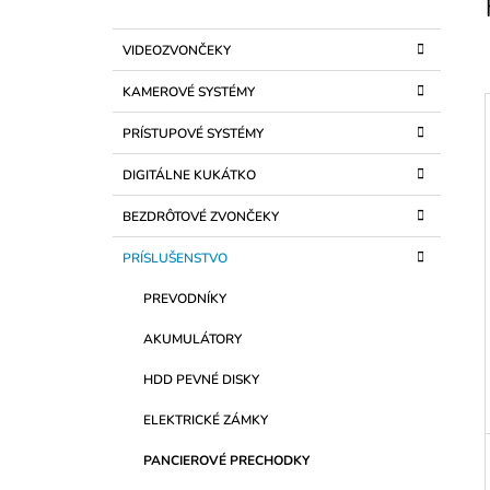
O
S42FP-IMOU
Č
€105
K
Preskočiť
VIDEOZVONČEKY
N
A
kategórie
T
Ý
KAMEROVÉ SYSTÉMY
E
P
G
PRÍSTUPOVÉ SYSTÉMY
Ó
A
R
N
DIGITÁLNE KUKÁTKO
I
I
E
E
BEZDRÔTOVÉ ZVONČEKY
L
PRÍSLUŠENSTVO
PREVODNÍKY
AKUMULÁTORY
HDD PEVNÉ DISKY
ELEKTRICKÉ ZÁMKY
PANCIEROVÉ PRECHODKY