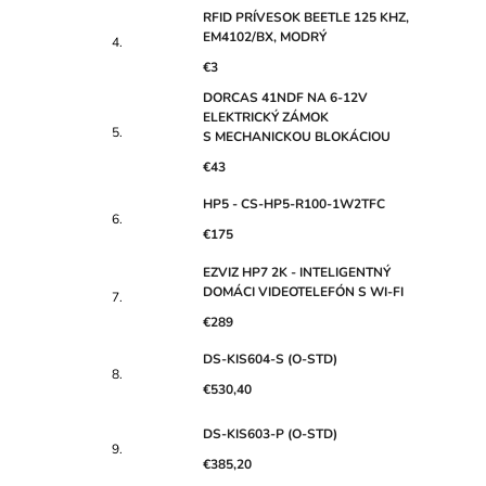
RFID PRÍVESOK BEETLE 125 KHZ,
EM4102/BX, MODRÝ
€3
DORCAS 41NDF NA 6-12V
ELEKTRICKÝ ZÁMOK
S MECHANICKOU BLOKÁCIOU
€43
HP5 - CS-HP5-R100-1W2TFC
€175
EZVIZ HP7 2K - INTELIGENTNÝ
DOMÁCI VIDEOTELEFÓN S WI-FI
€289
DS-KIS604-S (O-STD)
€530,40
DS-KIS603-P (O-STD)
€385,20