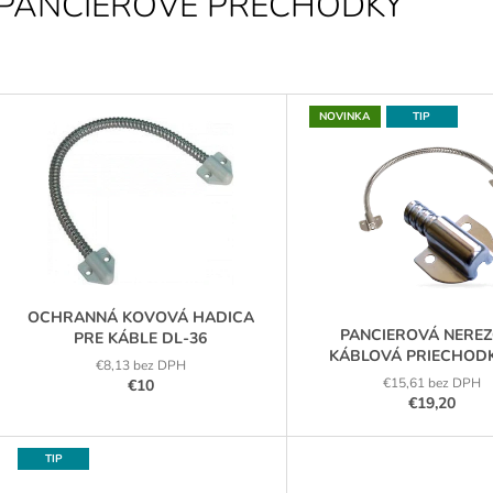
PANCIEROVÉ PRECHODKY
AUTONÓMNA ČÍTAČKA S
PRÍSTUPOVÁ 
KLÁVESNICOU ZONEWAY TF1-WIFI
F6-W, WG26, I
€119
€113
V
NOVINKA
TIP
Ý
P
S
P
R
O
OCHRANNÁ KOVOVÁ HADICA
D
PANCIEROVÁ NERE
PRE KÁBLE DL-36
KÁBLOVÁ PRIECHOD
U
€8,13 bez DPH
DVERE ABK-403
€15,61 bez DPH
€10
K
€19,20
T
O
TIP
V