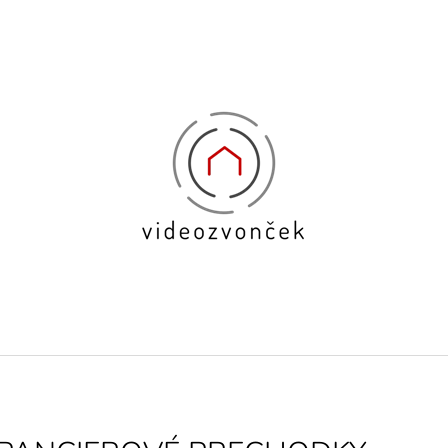
ČO POTREBUJETE NÁJSŤ?
HĽADAŤ
ODPORÚČAME
BIOMETRICKÁ PRÍSTUPOVÁ
KAPACITNÁ BI