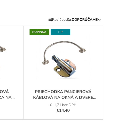
AUTONÓMNA ČÍTAČKA
P68, EM 125KHZ
R
Radiť podľa:
ODPORÚČAME
A
D
NOVINKA
TIP
E
N
I
E
P
R
O
ZOVÁ
PRIECHODKA PANCIEROVÁ
D
KA NA
KÁBLOVÁ NA OKNÁ A DVERE
U
B
ABK-403A
€11,71 bez DPH
K
€14,40
T
O
V