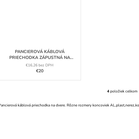
PANCIEROVÁ KÁBLOVÁ
PRIECHODKA ZÁPUSTNÁ NA
DVERE DL - 350
€16,26 bez DPH
€20
4
položiek celkom
O
V
L
Pancierová káblová priechodka na dvere. Rôzne rozmery koncoviek AL,plast,nerez,k
Á
D
A
C
I