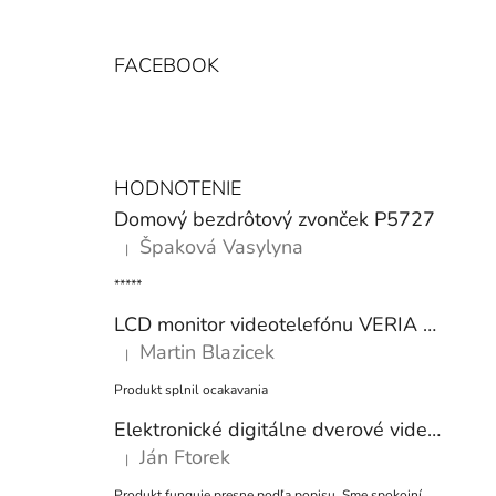
FACEBOOK
HODNOTENIE
Domový bezdrôtový zvonček P5727
Špaková Vasylyna
|
Hodnotenie produktu je 5 z 5 hviezdičiek.
*****
LCD monitor videotelefónu VERIA 8277B-W (Wi-Fi) séria 2-WIRE biely
Martin Blazicek
|
Hodnotenie produktu je 5 z 5 hviezdičiek.
Produkt splnil ocakavania
Elektronické digitálne dverové videokukátko VERIA DDK 5075S CZ
Ján Ftorek
|
Hodnotenie produktu je 5 z 5 hviezdičiek.
Produkt funguje presne podľa popisu. Sme spokojní