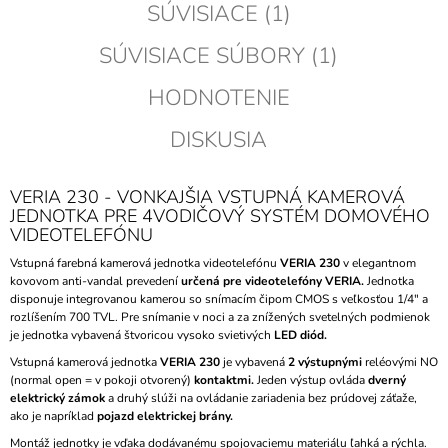
SÚVISIACE (1)
SÚVISIACE SÚBORY (1)
HODNOTENIE
DISKUSIA
VERIA 230 - VONKAJŠIA VSTUPNÁ KAMEROVÁ
JEDNOTKA PRE 4VODIČOVÝ SYSTÉM DOMOVÉHO
VIDEOTELEFÓNU
Vstupná farebná kamerová jednotka videotelefónu
VERIA 230
v elegantnom
kovovom anti-vandal prevedení
určená pre videotelefóny VERIA.
Jednotka
disponuje integrovanou kamerou so snímacím čipom CMOS s veľkosťou 1/4" a
rozlíšením 700 TVL. Pre snímanie v noci a za znížených svetelných podmienok
je jednotka vybavená štvoricou vysoko svietivých
LED diód.
Vstupná kamerová jednotka
VERIA 230
je vybavená
2 výstupnými
reléovými NO
(normal open = v pokoji otvorený)
kontaktmi.
Jeden výstup ovláda
dverný
elektrický zámok
a druhý slúži na ovládanie zariadenia bez prúdovej záťaže,
ako je napríklad
pojazd elektrickej brány.
Montáž jednotky je vďaka dodávanému spojovaciemu materiálu ľahká a rýchla.