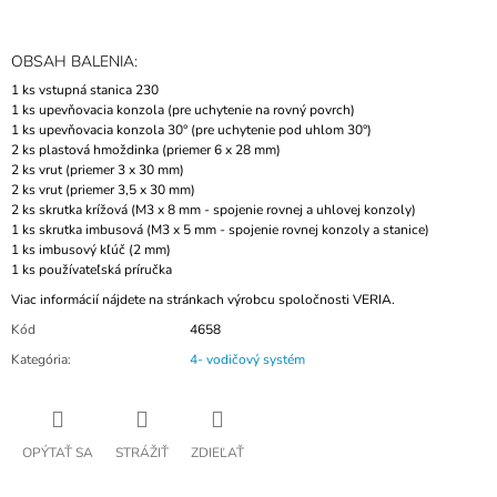
OBSAH BALENIA:
1 ks vstupná stanica 230
1 ks upevňovacia konzola (pre uchytenie na rovný povrch)
1 ks upevňovacia konzola 30° (pre uchytenie pod uhlom 30°)
2 ks plastová hmoždinka (priemer 6 x 28 mm)
2 ks vrut (priemer 3 x 30 mm)
2 ks vrut (priemer 3,5 x 30 mm)
2 ks skrutka krížová (M3 x 8 mm - spojenie rovnej a uhlovej konzoly)
1 ks skrutka imbusová (M3 x 5 mm - spojenie rovnej konzoly a stanice)
1 ks imbusový kľúč (2 mm)
1 ks používateľská príručka
Viac
informácií
nájdete na
stránkach výrobcu
spoločnosti
VERIA
.
Kód
4658
Kategória
:
4- vodičový systém
OPÝTAŤ SA
STRÁŽIŤ
ZDIEĽAŤ