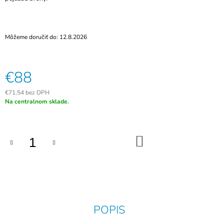
M
E
Môžeme doručiť do:
12.8.2026
KAPACITNÁ
BIOMETRICKÁ
PRÍSTUPOVÁ
AUTONÓMNA
€88
ČÍTAČKA
F6-
W,
€71,54 bez DPH
WG26,
Jednotková
Na centralnom sklade.
IP68,
cena:
EM
125KHZ
€113
DO
KOŠÍKA
POPIS