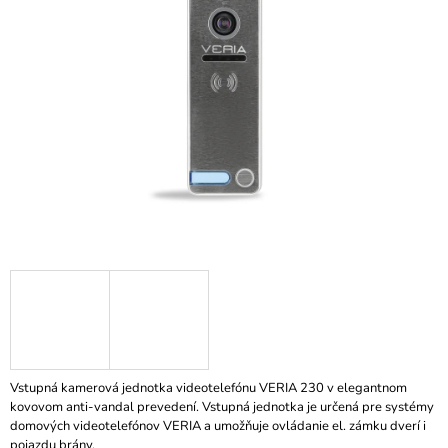
z
Á
5
J
hviezdičiek.
S
Ť
?
HĽADAŤ
O
D
P
O
R
Vstupná kamerová jednotka videotelefónu VERIA 230 v elegantnom
Ú
kovovom anti-vandal prevedení. Vstupná jednotka je určená pre systémy
Č
domových videotelefónov VERIA a umožňuje ovládanie el. zámku dverí i
A
pojazdu brány.