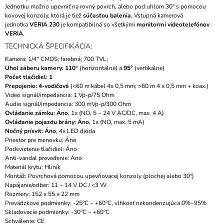
Jednotku možno upevniť na rovný povrch, alebo pod uhlom 30° s pomocou
kovovej konzoly, ktorá je tiež
súčasťou balenia.
Vstupná kamerová
jednotka
VERIA 230
je kompatibilná so všetkými
monitormi videotelefónov
VERIA.
TECHNICKÁ ŠPECIFIKÁCIA:
Kamera: 1/4“ CMOS; farebná; 700 TVL;
Uhol záberu kamery: 110°
(horizontálne) a
95°
(vertikálne)
Počet tlačidiel: 1
Prepojenie: 4-vodičové
(<60 m kábel 4x 0,5 mm; >60 m 4 x 0,5 mm + koax.)
Video signál/impedancia: 1 Vp-p/75 Ohm
Audio signál/impedancia: 300 mVp-p/300 Ohm
Ovládanie zámku: Áno
, 1x (NO, 5 ~ 24 V AC/DC, max. 4 A)
Ovládanie pojazdu brány: Áno
, 1x (NO, max. 5 mA)
Nočný prísvit: Áno
, 4x LED dióda
Priestor pre menovku: Áno
Podsvietenie
tlačidiel
:
Áno
Anti-vandal prevedenie: Áno
Materiál krytu: Hliník
Montáž: Povrchová pomocou upevňovacej konzoly (plochej alebo 30°)
Napájanie/odber: 11 ~ 14 V DC / <3 W
Rozmery: 152 x 55 x 22 mm
Prevádzkové podmienky: -25°C ~ +60°C, vlhkosť nekondenzujúca 0%~95%
Skladovacie podmienky: -30°C ~ +60°C
Schválenie: CE