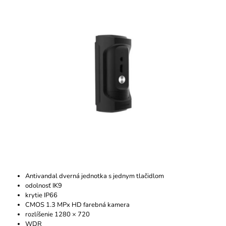
produktu
Á
je
J
0,0
z
S
5
Ť
hviezdičiek.
?
HĽADAŤ
O
D
P
Antivandal dverná jednotka s jednym tlačidlom
O
odolnosť IK9
R
krytie IP66
Ú
CMOS 1.3 MPx HD farebná kamera
Č
rozlíšenie 1280 × 720
A
WDR