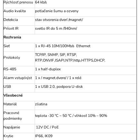
Rýchlosť prenosu
64 kb/s
Audio kvalita
potlačenie šumu a ozveny
Detekcia
stav otvorenia dverí /magnet/
Prísvit IR
svetlo IR do 5 m /940nm/
Rozhrania
Sieť
1 x RJ-45 10M/100Mb/s Ethernet
TCP/IP, SNMP, SIP, RTSP,
Protokoly
RTP,ONVIF,ISAPI,NTP,http,HTTPS,DHCP,
RS-485
1 x half-duplex
Alarm vstup/výst
1 x / magnet.dvere/ / 1 x relé
USB
1 x USB 2.0, podpora U-disk
Všeobecné
Materiál
zliatina
Pracovné
teplota -30 °C ~ 50 °C / vlhkosť 10% – 90%
podmienky
Napájanie
12V DC / PoE
Krytie
IP66, IK09