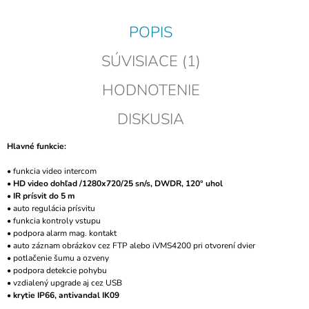
POPIS
SÚVISIACE (1)
HODNOTENIE
DISKUSIA
Hlavné funkcie:
• funkcia video intercom
•
HD video dohľad /1280x720/25 sn/s, DWDR, 120° uhol
•
IR prísvit do 5 m
• auto regulácia prísvitu
• funkcia kontroly vstupu
• podpora alarm mag. kontakt
• auto záznam obrázkov cez FTP alebo iVMS4200 pri otvorení dvier
• potlačenie šumu a ozveny
• podpora detekcie pohybu
• vzdialený upgrade aj cez USB
•
krytie IP66, antivandal IK09