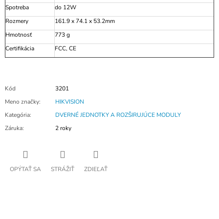
Spotreba
do 12W
Rozmery
161.9 x 74.1 x 53.2mm
Hmotnosť
773 g
Certifikácia
FCC, CE
Kód
3201
Meno značky
:
HIKVISION
Kategória
:
DVERNÉ JEDNOTKY A ROZŠIRUJÚCE MODULY
Záruka
:
2 roky
OPÝTAŤ SA
STRÁŽIŤ
ZDIEĽAŤ