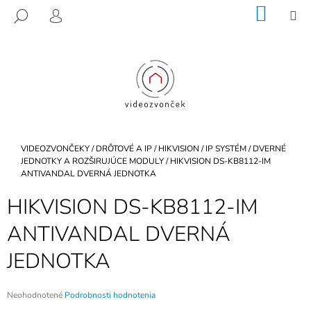
K
Prejsť
NÁKU
M
HĽADAŤ
na
KOŠÍK
O
PRIHLÁSENIE
SPÄŤ
SPÄŤ
obsah
Š
Í
Č
K
O
P
O
T
Domov
VIDEOZVONČEKY
/
DRÔTOVÉ A IP
/
HIKVISION
/
IP SYSTÉM
/
DVERNÉ
R
JEDNOTKY A ROZŠIRUJÚCE MODULY
/
HIKVISION DS-KB8112-IM
ANTIVANDAL DVERNÁ JEDNOTKA
E
B
HIKVISION DS-KB8112-IM
U
ANTIVANDAL DVERNÁ
J
E
JEDNOTKA
T
E
Priemerné
Neohodnotené
Podrobnosti hodnotenia
N
hodnotenie