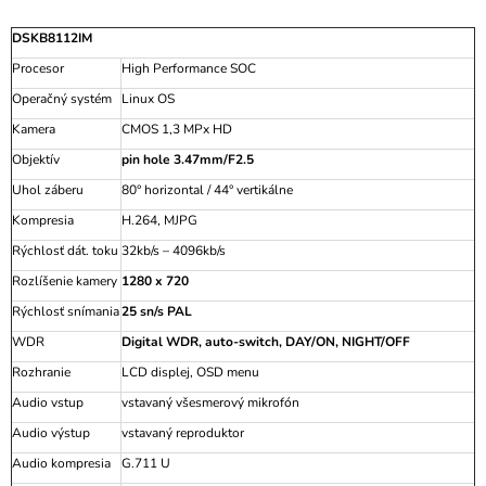
DSKB8112IM
Procesor
High Performance SOC
Operačný systém
Linux OS
Kamera
CMOS 1,3 MPx HD
Objektív
pin hole 3.47mm/F2.5
Uhol záberu
80° horizontal / 44° vertikálne
Kompresia
H.264, MJPG
Rýchlosť dát. toku
32kb/s – 4096kb/s
Rozlíšenie kamery
1280 x 720
Rýchlosť snímania
25 sn/s PAL
WDR
Digital WDR, auto-switch, DAY/ON, NIGHT/OFF
Rozhranie
LCD displej, OSD menu
Audio vstup
vstavaný všesmerový mikrofón
Audio výstup
vstavaný reproduktor
Audio kompresia
G.711 U