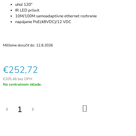
M
uhol 120°
E
IR LED prísvit
10M/100M samoadaptívne ethernet rozhranie
napájanie PoE(48VDC)/12 VDC
IMOU
IP
KAMERA
CRUISER
4MP
Môžeme doručiť do:
12.8.2026
IPC-
S42FP-
IMOU
€252,72
€105
€205,46 bez DPH
Jednotková
Na centralnom sklade.
cena:
DO
KOŠÍKA