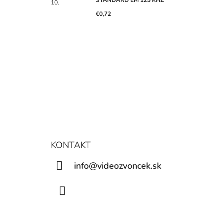
ŠTANDARD EM 125 KHZ
€0,72
KONTAKT
info@videozvoncek.sk
Facebook