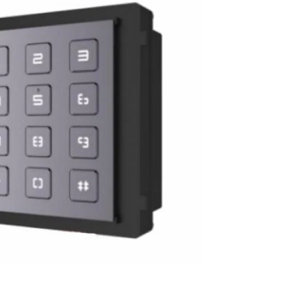
AUTONÓMNA ČÍTAČKA
P68, EM 125KHZ