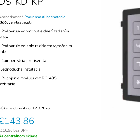
DS-KD-KP
AUTONÓMNA ČÍTAČKA S
PRÍSTUPOVÁ 
KLÁVESNICOU ZONEWAY TF1-WIFI
F6-W, WG26, I
€119
€113
riemerné
Neohodnotené
Podrobnosti hodnotenia
hodnotenie
Kľúčové vlastnosti:
produktu
- Podporuje odomknutie dverí zadaním
e
hesla
,0
- Podporuje volanie rezidenta vytočením
5
čísla
viezdičiek.
- Kompenzácia protisvetla
- Jednoduchá inštalácia
- Pripojenie modulu cez RS-485
rozhranie
Môžeme doručiť do:
12.8.2026
€143,86
€116,96 bez DPH
ednotková
Na centralnom sklade