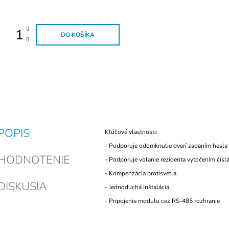
ena:
DO KOŠÍKA
POPIS
Kľúčové vlastnosti:
- Podporuje odomknutie dverí zadaním hesla
HODNOTENIE
- Podporuje volanie rezidenta vytočením čísl
- Kompenzácia protisvetla
DISKUSIA
- Jednoduchá inštalácia
- Pripojenie modulu cez RS-485 rozhranie