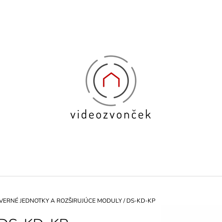
ČO POTREBUJETE NÁJSŤ?
HĽADAŤ
ODPORÚČAME
VERNÉ JEDNOTKY A ROZŠIRUJÚCE MODULY
/
DS-KD-KP
BIOMETRICKÁ PRÍSTUPOVÁ
KAPACITNÁ BI