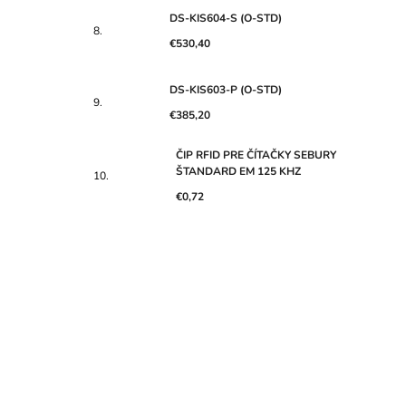
DS-KIS604-S (O-STD)
€530,40
DS-KIS603-P (O-STD)
€385,20
ČIP RFID PRE ČÍTAČKY SEBURY
ŠTANDARD EM 125 KHZ
€0,72