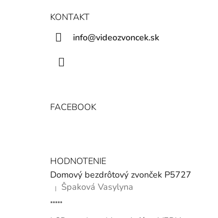
KONTAKT
info@videozvoncek.sk
Facebook
FACEBOOK
HODNOTENIE
Domový bezdrôtový zvonček P5727
Špaková Vasylyna
|
Hodnotenie produktu je 5 z 5 hviezdičiek.
*****