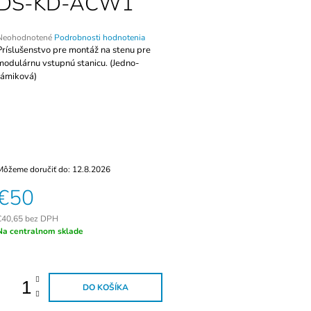
DS-KD-ACW1
AUTONÓMNA ČÍTAČKA S
PRÍSTUPOVÁ 
KLÁVESNICOU ZONEWAY TF1-WIFI
F6-W, WG26, I
€119
€113
riemerné
Neohodnotené
Podrobnosti hodnotenia
hodnotenie
Príslušenstvo pre montáž na stenu pre
produktu
modulárnu vstupnú stanicu. (Jedno-
e
rámiková)
,0
5
viezdičiek.
Môžeme doručiť do:
12.8.2026
€50
€40,65 bez DPH
ednotková
Na centralnom sklade
ena:
DO KOŠÍKA