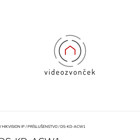
ČO POTREBUJETE NÁJSŤ?
HĽADAŤ
ODPORÚČAME
/
HIKVISION IP
/
PRÍSLUŠENSTVO
/
DS-KD-ACW1
BIOMETRICKÁ PRÍSTUPOVÁ
KAPACITNÁ BI