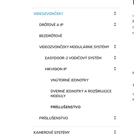
O
S42FP-IMOU
Č
€105
K
Preskočiť
VIDEOZVONČEKY
N
A
kategórie
P
T
Ý
DRÔTOVÉ A IP
E
P
G
j
BEZDRÔTOVÉ
Ó
0
A
z
R
N
VIDEOZVONČEKY MODULÁRNE SYSTÉMY
I
E
h
E
EASYDOOR-2 VODIČOVÝ SYSTÉM
L
HIKVISION IP
VNÚTORNÉ JEDNOTKY
DVERNÉ JEDNOTKY A ROZŠIRUJÚCE
MODULY
J
c
PRÍSLUŠENSTVO
PRÍSLUŠENSTVO
KAMEROVÉ SYSTÉMY