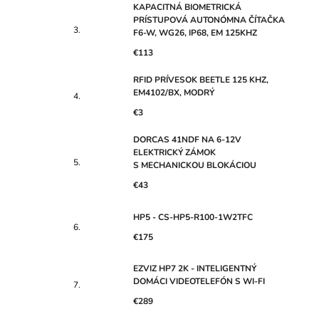
KAPACITNÁ BIOMETRICKÁ
PRÍSTUPOVÁ AUTONÓMNA ČÍTAČKA
F6-W, WG26, IP68, EM 125KHZ
€113
RFID PRÍVESOK BEETLE 125 KHZ,
EM4102/BX, MODRÝ
€3
DORCAS 41NDF NA 6-12V
ELEKTRICKÝ ZÁMOK
S MECHANICKOU BLOKÁCIOU
€43
HP5 - CS-HP5-R100-1W2TFC
€175
EZVIZ HP7 2K - INTELIGENTNÝ
DOMÁCI VIDEOTELEFÓN S WI-FI
€289