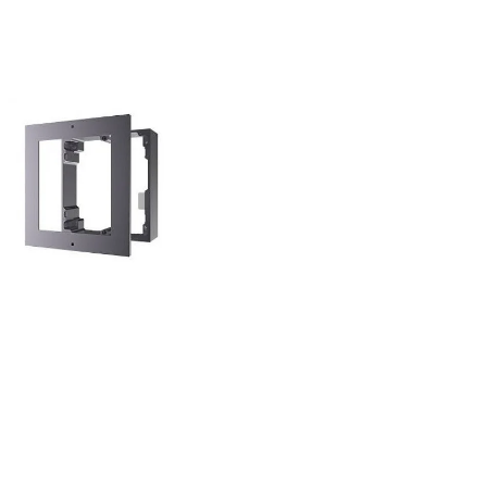
AUTONÓMNA ČÍTAČKA
P68, EM 125KHZ