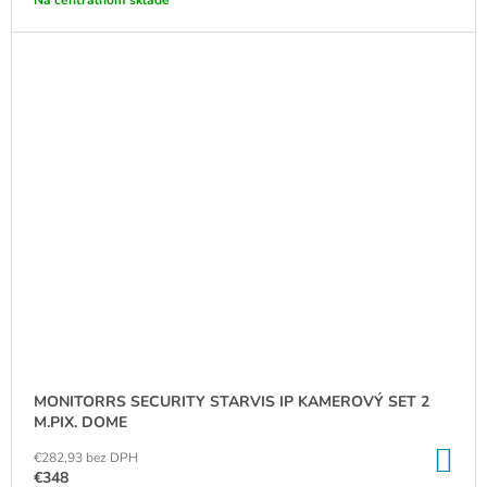
MONITORRS SECURITY STARVIS IP KAMEROVÝ SET 2
M.PIX. DOME
DO
€282,93 bez DPH
KO
€348