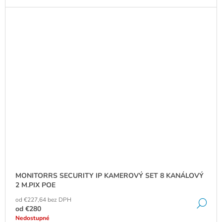
MONITORRS SECURITY IP KAMEROVÝ SET 8 KANÁLOVÝ
2 M.PIX POE
od €227,64 bez DPH
DE
od
€280
Nedostupné