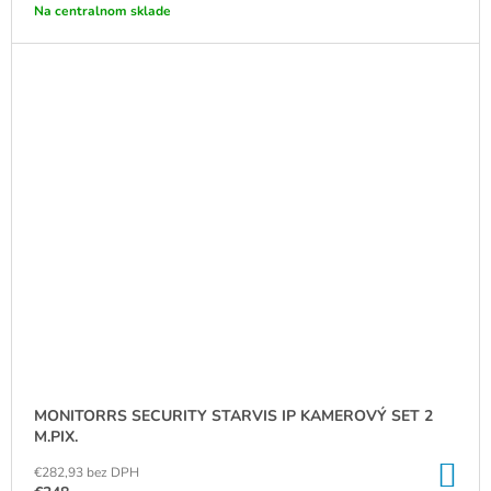
Na centralnom sklade
MONITORRS SECURITY STARVIS IP KAMEROVÝ SET 2
M.PIX.
DO
€282,93 bez DPH
KO