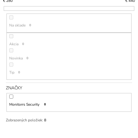
€
280
€
440
I
Á
E
J
P
S
Na sklade
0
R
Ť
O
?
D
Akcia
0
U
K
Novinka
0
T
HĽADAŤ
Tip
0
O
V
ZNAČKY
O
D
Monitorrs Security
8
P
O
R
Zobrazených položiek:
8
Ú
Č
A