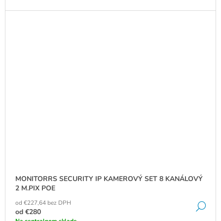
MONITORRS SECURITY IP KAMEROVÝ SET 8 KANÁLOVÝ
2 M.PIX POE
od €227,64 bez DPH
DE
od
€280
Na centralnom sklade