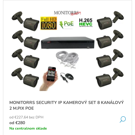
V
M
Ý
E
P
KAPACITNÁ
I
BIOMETRICKÁ
S
PRÍSTUPOVÁ
AUTONÓMNA
P
ČÍTAČKA
R
F6-
W,
O
WG26,
D
IP68,
EM
U
125KHZ
K
€113
T
O
MONITORRS SECURITY IP KAMEROVÝ SET 8 KANÁLOVÝ
V
2 M.PIX POE
od €227,64 bez DPH
DE
od
€280
Na centralnom sklade