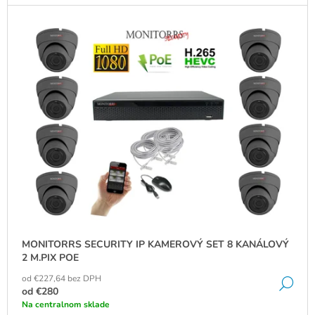
MONITORRS SECURITY IP KAMEROVÝ SET 8 KANÁLOVÝ
2 M.PIX POE
od €227,64 bez DPH
DE
od
€280
Na centralnom sklade