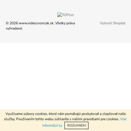
Á
Z
J
Á
S
Vytvoril Shoptet
© 2026 www.videozvoncek.sk. Všetky práva
P
Ť
vyhradené.
Ä
?
T
I
E
HĽADAŤ
O
D
P
O
R
Využívame súbory cookies, ktoré nám pomáhajú poskytovať a zlepšovať naše
Ú
služby. Používaním tohto webu súhlasíte s našimi pravidlami pre cookies.
Viac
Č
informácií tu
ROZUMIEM
A