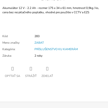
Akumulátor 12 V - 2.2 Ah - rozmer 175 x 34 x 61 mm, hmotnosť 0,9kg / ks,
cena bez recyklačného poplatku, vhodné pre použitie v CCTV a EZS
Kód
283
Meno značky
:
ZABAT
Kategória
:
PRÍSLUŠENSTVO KU KAMERÁM
Záruka
:
2 roky
OPÝTAŤ SA
STRÁŽIŤ
ZDIEĽAŤ