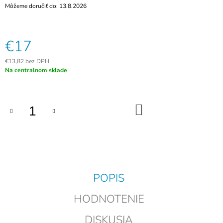
Môžeme doručiť do:
13.8.2026
M
E
RFID
€17
PRÍVESOK
BEETLE
€13,82 bez DPH
125
Jednotková
Na centralnom sklade
KHZ,
cena:
EM4102/BX,
MODRÝ
€3
DO
KOŠÍKA
POPIS
HODNOTENIE
DISKUSIA