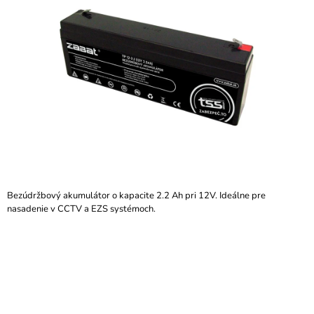
z
Á
5
J
hviezdičiek.
S
Ť
?
HĽADAŤ
Bezúdržbový akumulátor o kapacite 2.2 Ah pri 12V. Ideálne pre
nasadenie v CCTV a EZS systémoch.
O
D
P
O
R
Ú
Č
A