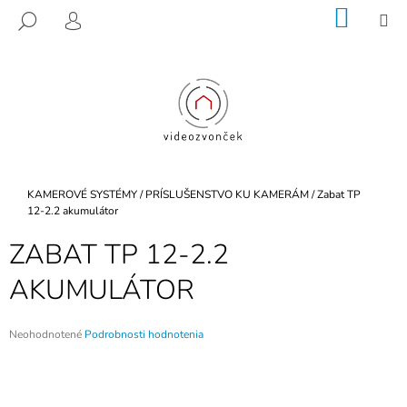
K
Prejsť
NÁKU
M
HĽADAŤ
na
KOŠÍK
O
PRIHLÁSENIE
SPÄŤ
SPÄŤ
obsah
Š
Í
Č
K
O
P
O
T
Domov
KAMEROVÉ SYSTÉMY
/
PRÍSLUŠENSTVO KU KAMERÁM
/
Zabat TP
R
12-2.2 akumulátor
E
ZABAT TP 12-2.2
B
AKUMULÁTOR
U
J
E
Priemerné
Neohodnotené
Podrobnosti hodnotenia
hodnotenie
T
produktu
E
je
0,0
N