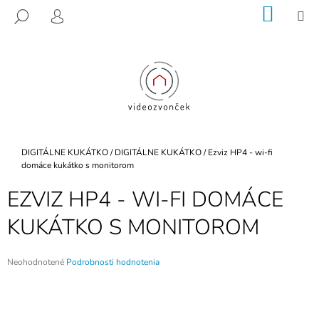
K
Prejsť
NÁKU
M
HĽADAŤ
na
KOŠÍK
O
PRIHLÁSENIE
SPÄŤ
SPÄŤ
obsah
Š
Í
Č
K
O
P
O
T
Domov
DIGITÁLNE KUKÁTKO
/
DIGITÁLNE KUKÁTKO
/
Ezviz HP4 - wi-fi
R
domáce kukátko s monitorom
E
EZVIZ HP4 - WI-FI DOMÁCE
B
KUKÁTKO S MONITOROM
U
J
E
Priemerné
Neohodnotené
Podrobnosti hodnotenia
hodnotenie
T
produktu
E
je
0,0
N