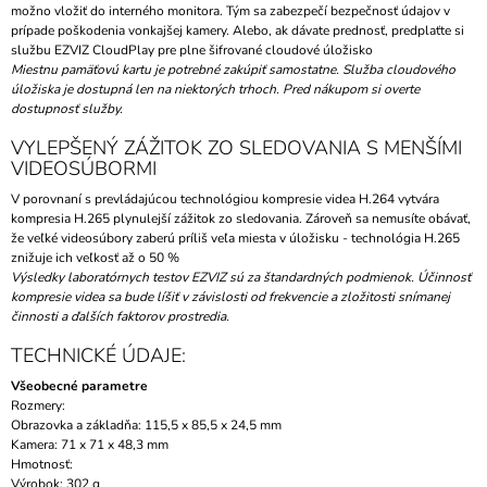
možno vložiť do interného monitora. Tým sa zabezpečí bezpečnosť údajov v
prípade poškodenia vonkajšej kamery. Alebo, ak dávate prednosť, predplaťte si
službu EZVIZ CloudPlay pre plne šifrované cloudové úložisko
Miestnu pamäťovú kartu je potrebné zakúpiť samostatne. Služba cloudového
úložiska je dostupná len na niektorých trhoch. Pred nákupom si overte
dostupnosť služby.
VYLEPŠENÝ ZÁŽITOK ZO SLEDOVANIA S MENŠÍMI
VIDEOSÚBORMI
V porovnaní s prevládajúcou technológiou kompresie videa H.264 vytvára
kompresia H.265 plynulejší zážitok zo sledovania. Zároveň sa nemusíte obávať,
že veľké videosúbory zaberú príliš veľa miesta v úložisku - technológia H.265
znižuje ich veľkosť až o 50 %
Výsledky laboratórnych testov EZVIZ sú za štandardných podmienok. Účinnosť
kompresie videa sa bude líšiť v závislosti od frekvencie a zložitosti snímanej
činnosti a ďalších faktorov prostredia.
TECHNICKÉ ÚDAJE:
Všeobecné parametre
Rozmery:
Obrazovka a základňa: 115,5 x 85,5 x 24,5 mm
Kamera: 71 x 71 x 48,3 mm
Hmotnosť:
Výrobok: 302 g