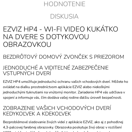
HODNOTENIE
DISKUSIA
EZVIZ HP4 - WI-FI VIDEO KUKÁTKO
NA DVERE S DOTYKOVOU
OBRAZOVKOU
BEZDRÔTOVÝ DOMOVÝ ZVONČEK S PRIEZOROM
JEDNODUCHÉ A VIDITEĽNÉ ZABEZPEČENIE
VSTUPNÝCH DVERÍ
EZVIZ HP4 umožňuje jednoduchú ochranu vašich vchodových dverí. Môžete ho
ovládať na diaľku prostredníctvom aplikácie EZVIZ alebo niekoľkými
jednoduchými ťuknutiami na vnútorný monitor. Zariadenie HP4 vás udržiava v
spojení a informuje vás, čím dodáva vašej rodine ďalšiu úroveň bezpečnosti.
ZOBRAZENIE VAŠICH VCHODOVÝCH DVERÍ
KEDYKOĽVEK A KDEKOĽVEK
Bezproblémové sledovanie živých videí z aplikácie EZVIZ, ako aj z pohodlnej
4,3-palcovej farebnej obrazovky. Obrazovka poskytuje živý obraz v rozlíšení