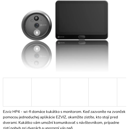
z
Á
5
J
hviezdičiek.
S
Ť
?
HĽADAŤ
O
D
P
O
R
Ezviz HP4 - wi-fi domáce kukátko s monitorom. Keď zazvoníte na zvonček
Ú
pomocou jednoduchej aplikácie EZVIZ, okamžite zistíte, kto stojí pred
Č
dverami. Kukátko vám umožní komunikovať s návštevníkom, prípadne
A
zistí pohyb pri dverách a upozorní vás naň.