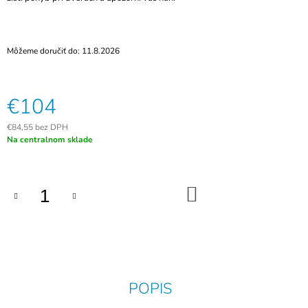
M
E
Môžeme doručiť do:
11.8.2026
RFID
PRÍVESOK
BEETLE
125
€104
KHZ,
EM4102/BX,
MODRÝ
€84,55 bez DPH
Jednotková
Na centralnom sklade
€3
cena:
DO
KOŠÍKA
POPIS