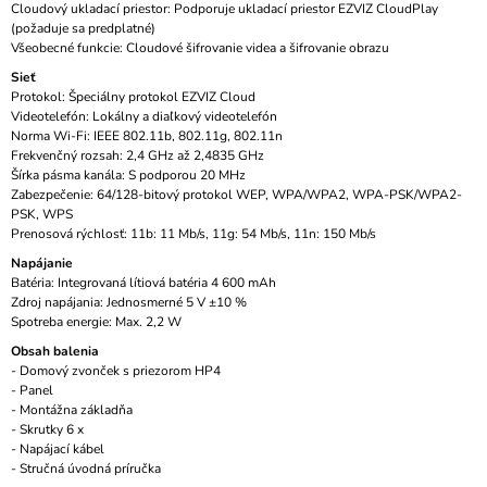
Cloudový ukladací priestor: Podporuje ukladací priestor EZVIZ CloudPlay
(požaduje sa predplatné)
Všeobecné funkcie: Cloudové šifrovanie videa a šifrovanie obrazu
Sieť
Protokol: Špeciálny protokol EZVIZ Cloud
Videotelefón: Lokálny a diaľkový videotelefón
Norma Wi-Fi: IEEE 802.11b, 802.11g, 802.11n
Frekvenčný rozsah: 2,4 GHz až 2,4835 GHz
Šírka pásma kanála: S podporou 20 MHz
Zabezpečenie: 64/128-bitový protokol WEP, WPA/WPA2, WPA-PSK/WPA2-
PSK, WPS
Prenosová rýchlosť: 11b: 11 Mb/s, 11g: 54 Mb/s, 11n: 150 Mb/s
Napájanie
Batéria: Integrovaná lítiová batéria 4 600 mAh
Zdroj napájania: Jednosmerné 5 V ±10 %
Spotreba energie: Max. 2,2 W
Obsah balenia
- Domový zvonček s priezorom HP4
- Panel
- Montážna základňa
- Skrutky 6 x
- Napájací kábel
- Stručná úvodná príručka