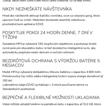
1080p, takže starší ľudia a deti môžu ľahko sledovať, čo sa deje vonku.
NIKDY NEZMEŠKÁTE NÁVŠTEVNÍKA
Hneď ako návštevník aktivuje tlačidlo zvončeka, ozve sa vstavaný gong, ktorý
upozorní ľudí vo vnútri. Medzitým dostanete okamžitý videohovor
prostredníctvom aplikácie EZVIZ.
POSKYTUJE POKOJ 24 HODÍN DENNE, 7 DNÍ V
TÝŽDNI
Zariadenie HP4 je vybavené 155-stupňovým objektívom a poskytuje široké
zorné pole pre obyvateľov bytov. Je tiež dostatočne inteligentná na to, aby
automaticky prepínala medzi denným a nočným režimom.
BEZDRÔTOVÁ OCHRANA S VÝDRŽOU BATÉRIE 5
MESIACOV
Model HP4 je vybavený dobíjateľnou lítiovou batériou s kapacitou 4 600 mAh.
Pohotovostný čas môže vďaka inteligentnej funkcii úspory energie dosiahnuť až
150 dní.
Laboratórne údaje EZVIZ vychádzajú z 3 minút používania denne za
štandardných podmienok.
BEZPEČNÉ A FLEXIBILNÉ MOŽNOSTI UKLADANIA
Videá môžete ukladať lokálne na pamäťovú kartu s kapacitou až 512 GB, ktorú