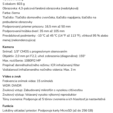
S obalom: 603 g
Obrazovka: 4,3-palcová farebná obrazovka (nedotyková)
Farba: čierna
Tlačidlo: Tlačidlo domového zvončeka, tlačidlo napájania, tlačidlo na
prebudenie obrazovky
Podporovaný priemer priezoru: 16,5 mm až 50 mm
Podporovaná hrúbka dverí: 35 mm až 105 mm
Prevádzkové podmienky: -10 °C až 45 °C (14 °F až 113 °F), vlhkosť 95 % alebo
menej (nekondenzujúca)
Kamera
Snímač: 1/3" CMOS s progresívnym skenovaním
Objektív: 2,0 mm pri F2,2, uhol zobrazenia (diagonálne): 155°
Max. rozlíšenie: 1080P/2 MP
Prepínač denného/nočného režimu: ICR infračervený filter
Vzdialenosť infračerveného nočného videnia: Max. 3 m
Video a zvuk
Frekvencia snímok videa: 15 snímok/s
WDR: DWDR
Zvukový vstup: Zabudovaný mikrofón s vysokou citlivosťou
Zvukový výstup: Vstavaný vysoko výkonný reproduktor
Tóny zvonenia: Podporuje až 5 tónov zvonenia a ich hlasitosť je nastaviteľná
Funkcia
Lokálny ukladací priestor: Podporuje karty MicroSD (až do 256 GB)